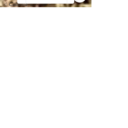
Colleville-sur-Mer –
Amerikanischer Soldatenfriedhof –
Ruhiger Ort des Gedenkens auf den
Klippen über Omaha Beach.
Entfernung von Port-en-Bessin: ca.
10 km
Widerstandsnest 62 (WN62)
–
Deutsche Verteidigungsstellung
unterhalb des Friedhofs auf halber
Höhe der Klippen, etwa 500 m
Fußweg vom Parkplatz des
Friedhofes
Entfernung vom Friedhof: ca. 0,5
km
Monument Signal
– Zentrales
Denkmal der Landung der Alliierten
am Omaha Beach, in Colleville-sur-
Mer.