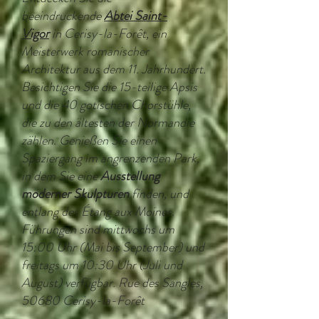
beeindruckende
Abtei Saint-
Vigor
in Cerisy-la-Forêt, ein
Meisterwerk romanischer
Architektur aus dem 11. Jahrhundert.
Besichtigen Sie die 15-teilige Apsis
und die 40 gotischen Chorstühle,
die zu den ältesten der Normandie
zählen. Genießen Sie einen
Spaziergang im angrenzenden Park,
in dem Sie eine
Ausstellung
moderner Skulpturen
finden, und
entlang des Étang aux Moines.
Führungen sind mittwochs um
15:00 Uhr (Mai bis September) und
freitags um 10:30 Uhr (Juli und
August) verfügbar. Rue des Sangles,
50680 Cerisy-la-Forêt