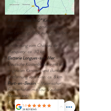
Arromanches 360° Kino
–
Rundkino mit Originalaufnahmen
der Landung, Blick auf den Mulberry
Harbour.
Entfernung vom Château de
Planquery: ca. 30 km
Batterie Longues-sur-Mer
–
Deutsche Küstenbatterie mit vier
originalen Kanonen und Bunkern.
Entfernung vom Kino: ca. 8 km
Port-en-Bessin
– Malerischer
Fischerhafen mit Tour Vauban;
Restaurants.
Entfernung von der Batterie: ca.
7km