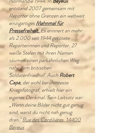
Normandie 1944. In
Bayeux
entstand 2007 gemeinsam mit
Reporter ohne Grenzen ein weltweit
einzigartiges
Mahnmal für
Pressefreiheit.
Es erinnert an mehr
als 2.000 seit 1944 getötete
Reporterinnen und Reporter. 27
weiße Stelen mit ihren Namen
säumen einen parkähnlichen Weg
nahe dem britischen
Soldatenfriedhof. Auch
Robert
Capa
, der wohl berühmteste
Kriegsfotograf, erhielt hier ein
eigenes Denkmal. Sein Leitsatz war:
„Wenn deine Bilder nicht gut genug
sind, warst du nicht nah genug
dran."
Rue des Cordilières, 14400
Bayeux