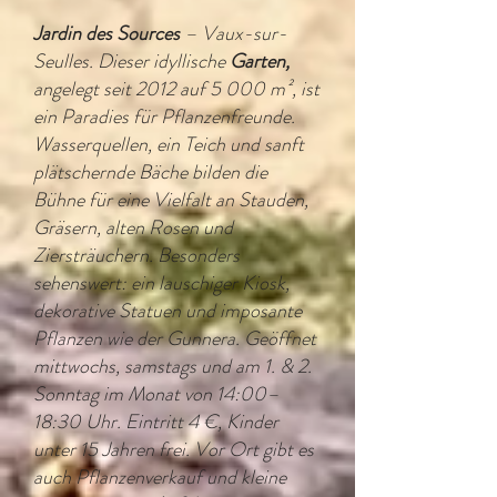
Jardin des Sources
– Vaux-sur-
Seulles. Dieser idyllische
Garten,
angelegt seit 2012 auf 5 000 m², ist
ein Paradies für Pflanzenfreunde.
Wasserquellen, ein Teich und sanft
plätschernde Bäche bilden die
Bühne für eine Vielfalt an Stauden,
Gräsern, alten Rosen und
Ziersträuchern. Besonders
sehenswert: ein lauschiger Kiosk,
dekorative Statuen und imposante
Pflanzen wie der Gunnera. Geöffnet
mittwochs, samstags und am 1. & 2.
Sonntag im Monat von 14:00–
18:30 Uhr. Eintritt 4 €, Kinder
unter 15 Jahren frei. Vor Ort gibt es
auch Pflanzenverkauf und kleine