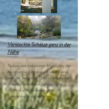
Versteckte Schätze ganz in der
Nähe
Neben den bekannten Highlights der
Normandie gibt es auch viele kleine,
weniger bekannte Orte zu entdecken
– wahre versteckte Schätze, die
Ihrem Aufenthalt eine ganz
besondere Note verleihen.
Entdecken Sie die