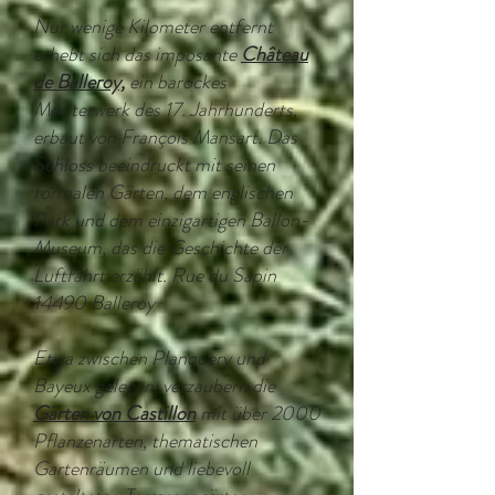
Nur wenige Kilometer entfernt
erhebt sich das imposante
Château
de Balleroy,
ein barockes
Meisterwerk des 17. Jahrhunderts,
erbaut von François Mansart. Das
Schloss beeindruckt mit seinen
formalen Gärten, dem englischen
Park und dem einzigartigen Ballon-
Museum, das die Geschichte der
Luftfahrt erzählt. Rue du Sapin
14490 Balleroy
Etwa zwischen Planquery und
Bayeux gelegen, verzaubern die
Gärten von
Castillon
mit über 2000
Pflanzenarten, thematischen
Gartenräumen und liebevoll