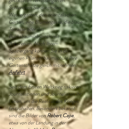
gestalteten Terrassengärten.
Schlendern Sie durch den
Wassergarten, den orientalischen
Garten, eine Blumengasse, die blaue
Terrasse oder das
Buchsbaumlabyrinth mit
Arboretum. Nach Ihrem
Spaziergang können Sie in der
eigenen Pflanzenbaumschule Ihre
Gartenschätze gleich mitnehmen.
Anfahrt
Seit dem Ersten Weltkrieg riskieren
Journalistinnen und Journalisten ihr
Leben, um die Realität des Krieges
festzuhalten. Besonders bekannt
sind die Bilder von
Robert Capa
,
etwa von der Landung in der