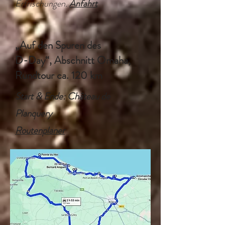
Erfrischungen.
Anfahrt
„Auf den Spuren des
D-Day“, Abschnitt Omaha,
Rundtour ca. 120 km
Start & Ende: Château de
Planquery
Routenplaner