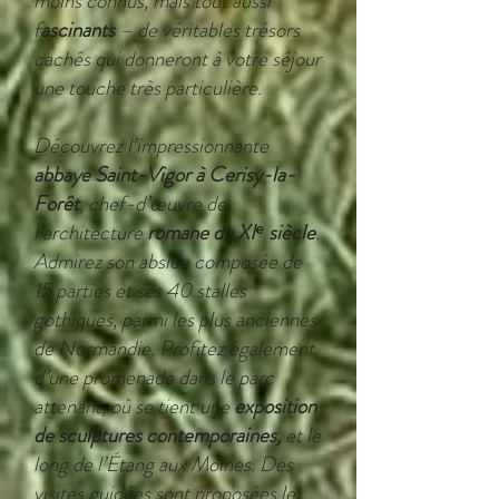
moins connus, mais tout aussi
f
ascinants
– de véritables trésors
cachés qui donneront à votre séjour
une touche très particulière.
Découvrez l’impressionnante
abbaye Saint-Vigor à Cerisy-la-
Forêt
, chef-d’œuvre de
l’architecture
romane du XIᵉ siècle
.
Admirez son abside composée de
15 parties et ses 40 stalles
gothiques, parmi les plus anciennes
de Normandie. Profitez également
d’une promenade dans le parc
attenant, où se tient une
exposition
de sculptures contemporaines,
et le
long de l’Étang aux Moines. Des
visites guidées sont proposées le