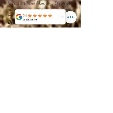
le port artificiel Mulberry. Distance
du Château de Planquery : env. 30
km
Batterie de Longues-sur-Mer
–
Batterie côtière allemande avec
quatre canons et bunkers d’origine.
Distance du cinéma : env. 8 km
Port-en-Bessin
– Charmant port
de pêche avec tour Vauban ;
restaurants. Distance de la batterie :
env. 7 km
Colleville-sur-Mer – Cimetière
américain
– Lieu paisible de
mémoire sur les falaises au-dessus
d’Omaha Beach. Distance de Port-
en-Bessin : env. 10 km
Nid de résistance 62 (WN62)
–
Position défensive allemande sous le