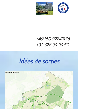
+
49 160 92249176
+33 676 39 39 59
Idées de sorties