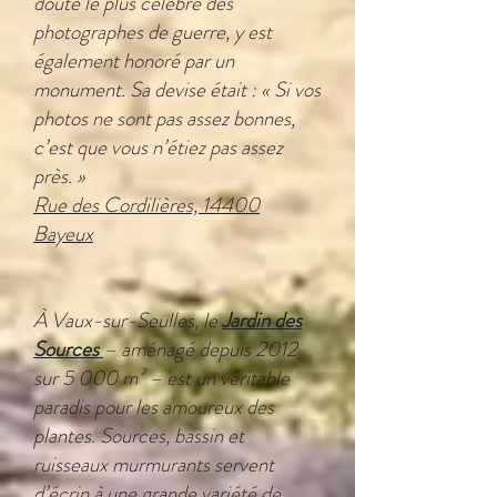
doute le plus célèbre des
photographes de guerre, y est
également honoré par un
monument. Sa devise était : « Si vos
photos ne sont pas assez bonnes,
c’est que vous n’étiez pas assez
près. »
Rue des Cordilières, 14400
Bayeux
À Vaux-sur-Seulles, le
Jardin des
Sources
– aménagé depuis 2012
sur 5 000 m² – est un véritable
paradis pour les amoureux des
plantes. Sources, bassin et
ruisseaux murmurants servent
d’écrin à une grande variété de