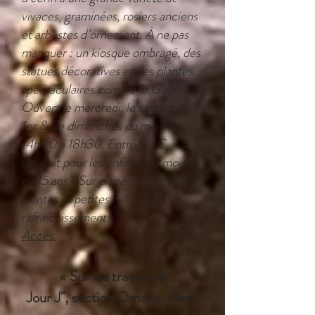
vivaces, graminées, rosiers anciens
et arbustes d’ornement. À ne pas
manquer : un kiosque ombragé, des
statues décoratives et des plantes
spectaculaires comme le Gunnera.
Ouvert le mercredi, le samedi et les
1er & 2e dimanches du mois de
14h00 à 18h30. Entrée 4 €
(gratuit pour les enfants de moins
de 15 ans). Sur place : vente de
plantes et petites
rafraîchissements.
Accès
« Sur les traces de
Jour J", section Omaha, aller-