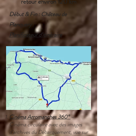
retour environ 120 km
Début & Fin : Château de
Planquery
Planificateur d'itinéraire
Cinéma Arromanches 360°
–
Cinéma circulaire avec des images
d’archives du Débarquement, vue sur