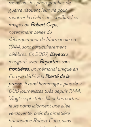
mondiale, les photographes de
guerre risquent leur vie pour
montrer la réalité des conflits. Les
images de
Robert Cap
a,
notamment celles du
débarquement de Normandie en
1944, sont particulièrement
célèbres. En 2007,
Bayeux
a
inauguré, avec
Reporters sans
frontières
, un mémorial unique en
Europe dédié à la
l
iberté de la
presse.
Il rend hommage à plus de 2
000 journalistes tués depuis 1944.
Vingt-sept stèles blanches portant
leurs noms jalonnent une allée
verdoyante, près du cimetière
britannique.Robert Capa, sans