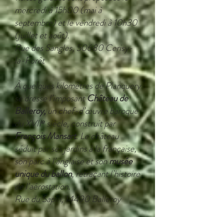
mercredi à 15h00 (mai à
septembre) et le vendredi à 10h30
(juillet et août).
Rue des Sangles, 50680 Cerisy-
la-Forêt
À quelques kilomètres de Planquery
se dresse l’imposant
Château de
Balleroy,
un chef-d’œuvre baroque
du XVIIᵉ siècle, construit par
François Mansart
. Le château
séduit par ses jardins à la française,
son parc à l’anglaise et son
musée
unique du ballon
, retraçant l’histoire
de l’aérostation.
Rue du Sapin, 14490 Balleroy