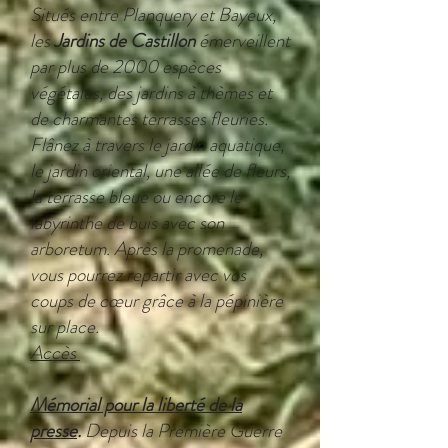
Situés entre Planquery et Bayeux,
les
Jardins de Castillon
émerveillent
par plus de 2000 espèces
végétales, des jardins à thèmes et
de charmantes terrasses fleuries.
Flânez à travers le jardin aquatique,
le jardin oriental, une allée de fleurs,
la terrasse bleue ou encore le
labyrinthe de buis avec son
arboretum. Après la promenade,
vous pourrez repartir avec vos
coups de cœur grâce à la pépinière
sur place.
Accès
Mémorial pour la l
iberté de la
presse
.
Depuis
la Première Guerre