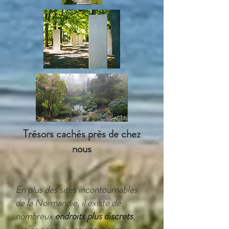
Trésors cachés près de chez
nous
En plus des sites incontournables
de la Normandie, il existe de
nombreux
endroits plus discrets
,